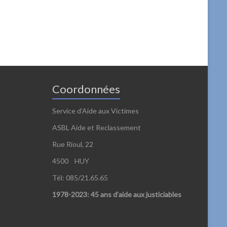
Coordonnées
Service d’Aide aux Victimes
ASBL Aide et Reclassement
Rue Rioul, 22
4500 HUY
Tél: 085/21.65.65
1978-2023: 45 ans d’aide aux justiciables