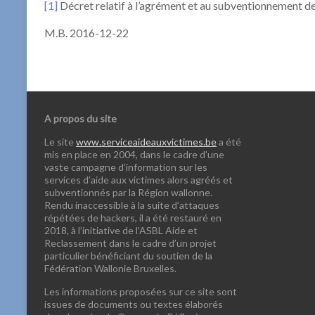
[1]
Décret relatif à l’agrément et au subventionnement des
M.B. 2016-12-22
A propos du site
Le site
www.serviceaideauxvictimes.be
a été
mis en place en 2004, dans le cadre d’une
vaste campagne d’information sur les
services d’aide aux victimes alors agréés et
subventionnés par la Région wallonne.
Rendu inaccessible à la suite d’attaques
répétées de hackers, il a été restauré en
2018, à l’initiative de l’ASBL Aide et
Reclassement dans le cadre d’un projet
particulier bénéficiant du soutien de la
Fédération Wallonie Bruxelles.
Les informations proposées sur ce site sont
issues de documents ou textes élaborés